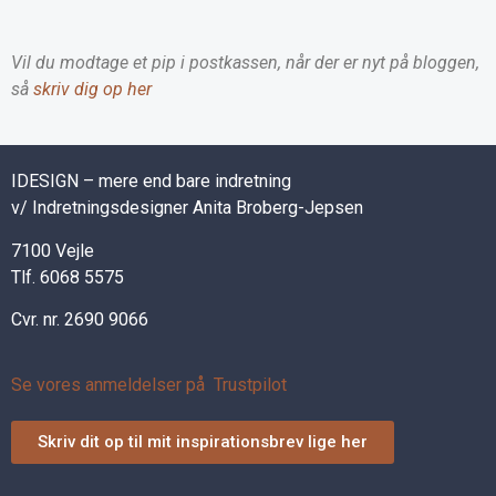
Vil du modtage et pip i postkassen, når der er nyt på bloggen,
så
skriv dig op her
IDESIGN – mere end bare indretning
v/ Indretningsdesigner Anita Broberg-Jepsen
7100 Vejle
Tlf. 6068 5575
Cvr. nr. 2690 9066
Se vores anmeldelser på Trustpilot
Skriv dit op til mit inspirationsbrev lige her