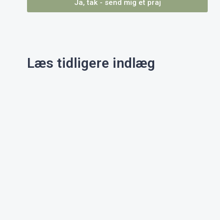
Ja, tak - send mig et praj
Læs tidligere indlæg