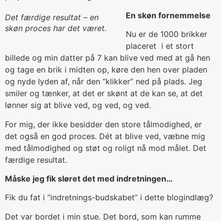
En skøn f
ornemmelse
Det færdige resultat – en
skøn proces har det været.
Nu er de 1000 brikker
placeret i et stort
billede og min datter på 7 kan blive ved med at gå hen
og tage en brik i midten op, køre den hen over pladen
og nyde lyden af, når den ”klikker” ned på plads. Jeg
smiler og tænker, at det er skønt at de kan se, at det
lønner sig at blive ved, og ved, og ved.
For mig, der ikke besidder den store tålmodighed, er
det også en god proces. Dét at blive ved, væbne mig
med tålmodighed og støt og roligt nå mod målet. Det
færdige resultat.
Måske jeg fik sløret det med indretningen…
Fik du fat i ”indretnings-budskabet” i dette blogindlæg?
Det var bordet i min stue. Det bord, som kan rumme