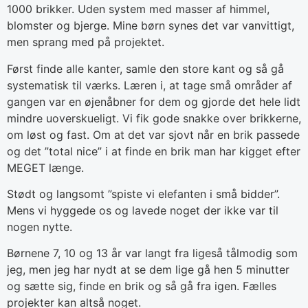
1000 brikker. Uden system med masser af himmel,
blomster og bjerge. Mine børn synes det var vanvittigt,
men sprang med på projektet.
Først finde alle kanter, samle den store kant og så gå
systematisk til værks. Læren i, at tage små områder af
gangen var en øjenåbner for dem og gjorde det hele lidt
mindre uoverskueligt. Vi fik gode snakke over brikkerne,
om løst og fast. Om at det var sjovt når en brik passede
og det ”total nice” i at finde en brik man har kigget efter
MEGET længe.
Stødt og langsomt ”spiste vi elefanten i små bidder”.
Mens vi hyggede os og lavede noget der ikke var til
nogen nytte.
Børnene 7, 10 og 13 år var langt fra ligeså tålmodig som
jeg, men jeg har nydt at se dem lige gå hen 5 minutter
og sætte sig, finde en brik og så gå fra igen. Fælles
projekter kan altså noget.