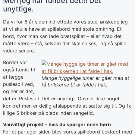
Men jeg har fundet det!!! Det
unyttige.
Da vi for 6 år siden indrettede vores stue, ønskede jeg
at vi skulle have et spillebord med stole omkring. Et
bord, hvor man kan lade brætspillet – eller hvad det
måtte være – stå, selvom der skal spises, og så spille
videre senere.
Bordet var
også tænkt til
at lægge
Mange hyggelige timer er gået med at
puslespil ved,
få brikkerne til at falde i hak.
og her er det,
det er. Puslespil. Dét er unyttigt. Gavner ikke noget
konkret men er dejlig afslappende at sætte sig til. Og fx
liiiige 5 brikker på plads inden sengetid.
Vanvittigt projekt – hvis du spørger mine børn
For et par uger siden blev vores spillebord beklædt med