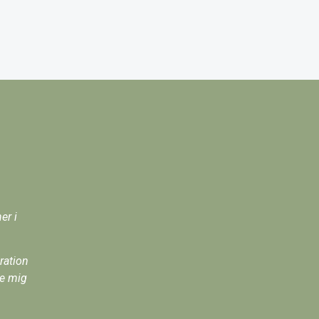
er i
ration
ke mig