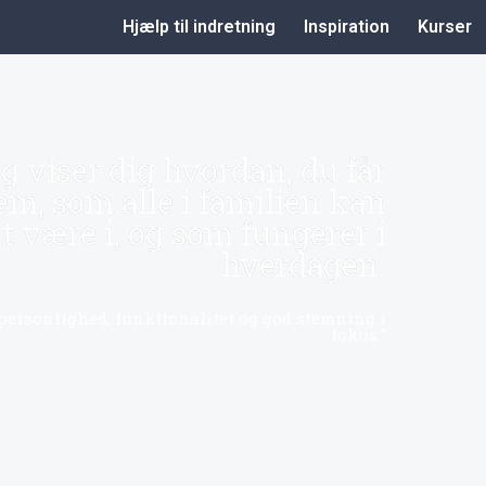
Hjælp til indretning
Inspiration
Kurser
g viser dig hvordan, du får
em, som alle i familien kan
 at være i, og som fungerer i
hverdagen.
personlighed, funktionalitet og god stemning i
fokus."