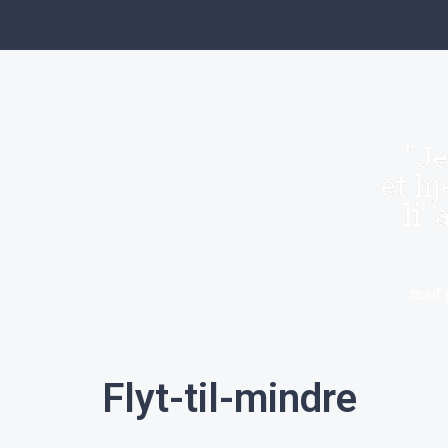
"Je
et hj
li'
- med 
Flyt-til-mindre