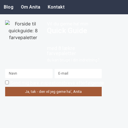
Blog
Om Anita
Kontakt
Vil du gerne ha’ min
Quick Guide
med 8 lækre
farvepaletter
du kan bruge i din indretning?
Send mig bare inspirationsbreve efterfølgende
Ja, tak - den vil jeg gerne ha', Anita