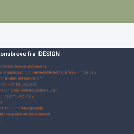
tionsbreve fra IDESIGN
 sjovt rum, hvor du må sprælle
IS magasin til dig: Det perfekte børneværelse - findes det?
nhængen, det handler om
r nok - om MIT skokaos
tion til dig - min podcast er i luften
 ligesom Caroline ?
me
personlig indretningshjælp
 dig i gang med dit påske-projekt
.