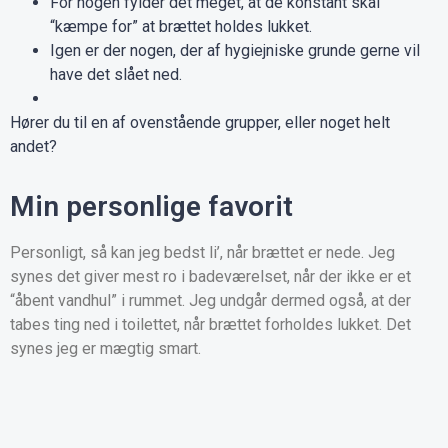
For nogen fylder det meget, at de konstant skal
“kæmpe for” at brættet holdes lukket.
Igen er der nogen, der af hygiejniske grunde gerne vil
have det slået ned.
Hører du til en af ovenstående grupper, eller noget helt
andet?
Min personlige favorit
Personligt, så kan jeg bedst li’, når brættet er nede. Jeg
synes det giver mest ro i badeværelset, når der ikke er et
“åbent vandhul” i rummet. Jeg undgår dermed også, at der
tabes ting ned i toilettet, når brættet forholdes lukket. Det
synes jeg er mægtig smart.