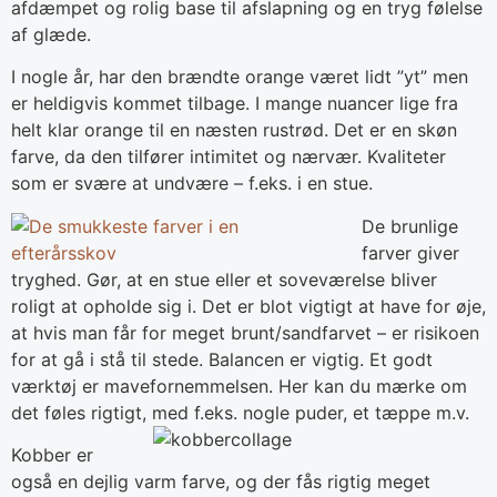
afdæmpet og rolig base til afslapning og en tryg følelse
af glæde.
I nogle år, har den brændte orange været lidt ”yt” men
er heldigvis kommet tilbage. I mange nuancer lige fra
helt klar orange til en næsten rustrød. Det er en skøn
farve, da den tilfører intimitet og nærvær. Kvaliteter
som er svære at undvære – f.eks. i en stue.
De brunlige
farver giver
tryghed. Gør, at en stue eller et soveværelse bliver
roligt at opholde sig i. Det er blot vigtigt at have for øje,
at hvis man får for meget brunt/sandfarvet – er risikoen
for at gå i stå til stede. Balancen er vigtig. Et godt
værktøj er mavefornemmelsen. Her kan du mærke om
det føles rigtigt, med f.eks. nogle puder, et tæppe m.v.
Kobber er
også en dejlig varm farve, og der fås rigtig meget