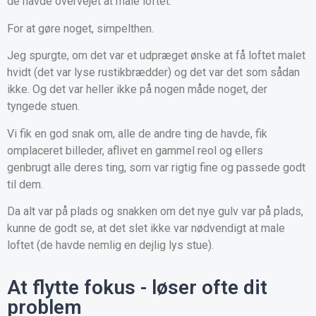
de havde overvejet at male loftet.
For at gøre noget, simpelthen.
Jeg spurgte, om det var et udpræget ønske at få loftet malet
hvidt (det var lyse rustikbrædder) og det var det som sådan
ikke. Og det var heller ikke på nogen måde noget, der
tyngede stuen.
Vi fik en god snak om, alle de andre ting de havde, fik
omplaceret billeder, aflivet en gammel reol og ellers
genbrugt alle deres ting, som var rigtig fine og passede godt
til dem.
Da alt var på plads og snakken om det nye gulv var på plads,
kunne de godt se, at det slet ikke var nødvendigt at male
loftet (de havde nemlig en dejlig lys stue).
At flytte fokus - løser ofte dit
problem