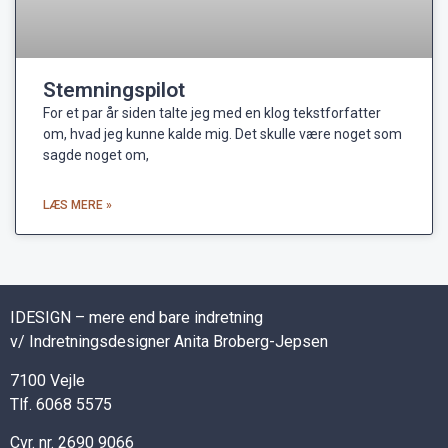
Stemningspilot
For et par år siden talte jeg med en klog tekstforfatter
om, hvad jeg kunne kalde mig. Det skulle være noget som
sagde noget om,
LÆS MERE »
IDESIGN – mere end bare indretning
v/ Indretningsdesigner Anita Broberg-Jepsen
7100 Vejle
Tlf. 6068 5575
Cvr. nr. 2690 9066