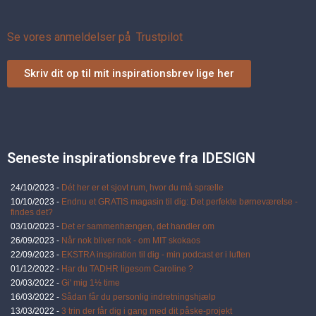
Se vores anmeldelser på Trustpilot
Skriv dit op til mit inspirationsbrev lige her
Seneste inspirationsbreve fra IDESIGN
24/10/2023 -
Dét her er et sjovt rum, hvor du må sprælle
10/10/2023 -
Endnu et GRATIS magasin til dig: Det perfekte børneværelse -
findes det?
03/10/2023 -
Det er sammenhængen, det handler om
26/09/2023 -
Når nok bliver nok - om MIT skokaos
22/09/2023 -
EKSTRA inspiration til dig - min podcast er i luften
01/12/2022 -
Har du TADHR ligesom Caroline ?
20/03/2022 -
Gi' mig 1½ time
16/03/2022 -
Sådan får du personlig indretningshjælp
13/03/2022 -
3 trin der får dig i gang med dit påske-projekt