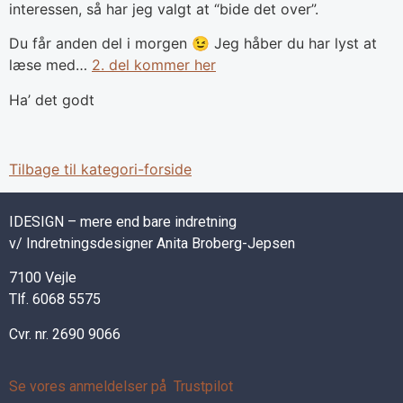
interessen, så har jeg valgt at “bide det over”.
Du får anden del i morgen 😉 Jeg håber du har lyst at
læse med…
2. del kommer her
Ha’ det godt
Tilbage til kategori-forside
IDESIGN – mere end bare indretning
v/ Indretningsdesigner Anita Broberg-Jepsen
7100 Vejle
Tlf. 6068 5575
Cvr. nr. 2690 9066
Se vores anmeldelser på Trustpilot