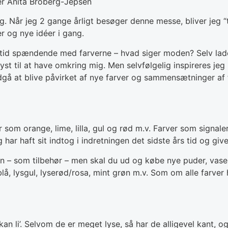
er Anita Broberg-Jepsen
g. Når jeg 2 gange årligt besøger denne messe, bliver jeg 
r og nye idéer i gang.
ltid spændende med farverne – hvad siger moden? Selv lade
lyst til at have omkring mig. Men selvfølgelig inspireres j
dgå at blive påvirket af nye farver og sammensætninger af
som orange, lime, lilla, gul og rød m.v. Farver som signaler
har haft sit indtog i indretningen det sidste års tid og give
n – som tilbehør – men skal du ud og købe nye puder, vaser, 
å, lysgul, lyserød/rosa, mint grøn m.v. Som om alle farver h
kan li’. Selvom de er meget lyse, så har de alligevel kant, 