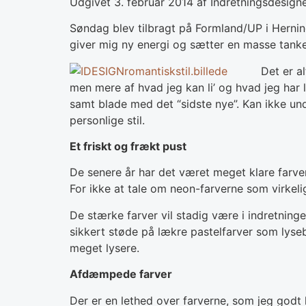
Udgivet 3. februar 2014 af Indretningsdesign
Søndag blev tilbragt på Formland/UP i Hernin
giver mig ny energi og sætter en masse tanke
Det er a
men mere af hvad jeg kan li’ og hvad jeg har 
samt blade med det “sidste nye”. Kan ikke un
personlige stil.
Et friskt og frækt pust
De senere år har det været meget klare farver 
For ikke at tale om neon-farverne som virkelig 
De stærke farver vil stadig være i indretninge
sikkert støde på lækre pastelfarver som lysebl
meget lysere.
Afdæmpede farver
Der er en lethed over farverne, som jeg godt 