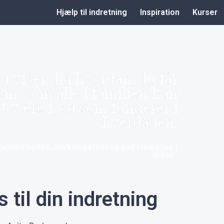
Hjælp til indretning
Inspiration
Kurser
g viser dig hvordan, du får
em, som alle i familien kan
 at være i, og som fungerer i
hverdagen.
personlighed, funktionalitet og god stemning i
fokus."
 til din indretning