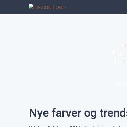
"Je
et hj
li'
- med 
Nye farver og trends