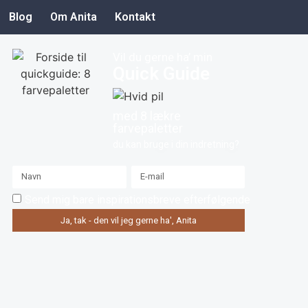
Blog
Om Anita
Kontakt
Vil du gerne ha’ min
Quick Guide
med 8 lækre
farvepaletter
du kan bruge i din indretning?
Send mig bare inspirationsbreve efterfølgende
Ja, tak - den vil jeg gerne ha', Anita