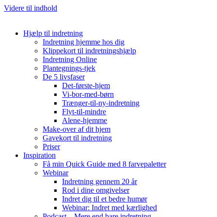
Videre til indhold
Hjælp til indretning
Indretning hjemme hos dig
Klippekort til indretningshjælp
Indretning Online
Plantegnings-tjek
De 5 livsfaser
Det-første-hjem
Vi-bor-med-børn
Trænger-til-ny-indretning
Flyt-til-mindre
Alene-hjemme
Make-over af dit hjem
Gavekort til indretning
Priser
Inspiration
Få min Quick Guide med 8 farvepaletter
Webinar
Indretning gennem 20 år
Rod i dine omgivelser
Indret dig til et bedre humør
Webinar: Indret med kærlighed
Podcast – Mere end bare indretning