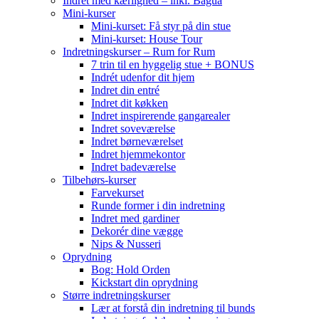
Indret med kærlighed – inkl. Bagua
Mini-kurser
Mini-kurset: Få styr på din stue
Mini-kurset: House Tour
Indretningskurser – Rum for Rum
7 trin til en hyggelig stue + BONUS
Indrét udenfor dit hjem
Indret din entré
Indret dit køkken
Indret inspirerende gangarealer
Indret soveværelse
Indret børneværelset
Indret hjemmekontor
Indret badeværelse
Tilbehørs-kurser
Farvekurset
Runde former i din indretning
Indret med gardiner
Dekorér dine vægge
Nips & Nusseri
Oprydning
Bog: Hold Orden
Kickstart din oprydning
Større indretningskurser
Lær at forstå din indretning til bunds