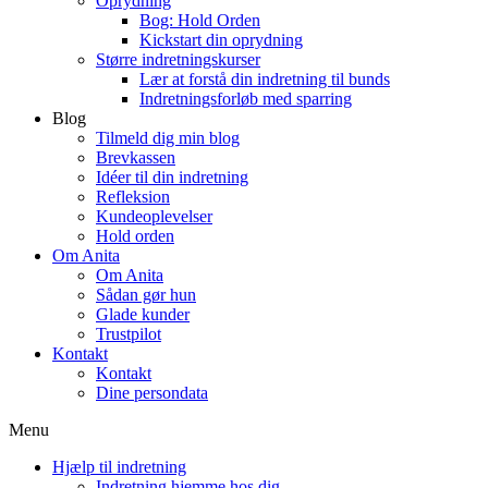
Oprydning
Bog: Hold Orden
Kickstart din oprydning
Større indretningskurser
Lær at forstå din indretning til bunds
Indretningsforløb med sparring
Blog
Tilmeld dig min blog
Brevkassen
Idéer til din indretning
Refleksion
Kundeoplevelser
Hold orden
Om Anita
Om Anita
Sådan gør hun
Glade kunder
Trustpilot
Kontakt
Kontakt
Dine persondata
Menu
Hjælp til indretning
Indretning hjemme hos dig