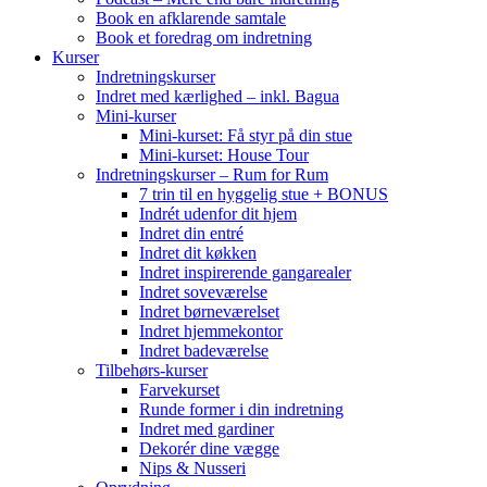
Book en afklarende samtale
Book et foredrag om indretning
Kurser
Indretningskurser
Indret med kærlighed – inkl. Bagua
Mini-kurser
Mini-kurset: Få styr på din stue
Mini-kurset: House Tour
Indretningskurser – Rum for Rum
7 trin til en hyggelig stue + BONUS
Indrét udenfor dit hjem
Indret din entré
Indret dit køkken
Indret inspirerende gangarealer
Indret soveværelse
Indret børneværelset
Indret hjemmekontor
Indret badeværelse
Tilbehørs-kurser
Farvekurset
Runde former i din indretning
Indret med gardiner
Dekorér dine vægge
Nips & Nusseri