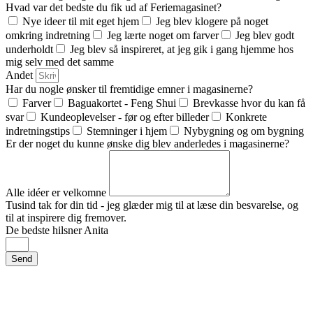
Hvad var det bedste du fik ud af Feriemagasinet?
Nye ideer til mit eget hjem
Jeg blev klogere på noget
omkring indretning
Jeg lærte noget om farver
Jeg blev godt
underholdt
Jeg blev så inspireret, at jeg gik i gang hjemme hos
mig selv med det samme
Andet
Har du nogle ønsker til fremtidige emner i magasinerne?
Farver
Baguakortet - Feng Shui
Brevkasse hvor du kan få
svar
Kundeoplevelser - før og efter billeder
Konkrete
indretningstips
Stemninger i hjem
Nybygning og om bygning
Er der noget du kunne ønske dig blev anderledes i magasinerne?
Alle idéer er velkomne
Tusind tak for din tid - jeg glæder mig til at læse din besvarelse, og
til at inspirere dig fremover.
De bedste hilsner Anita
Send
IDESIGN – mere end bare indretning
v/ Indretningsdesigner Anita Broberg-Jepsen