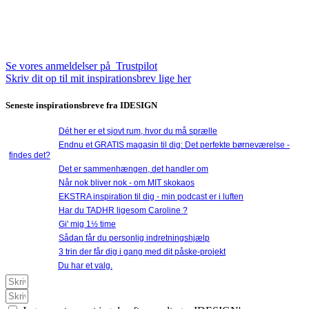
7100 Vejle
Tlf. 6068 5575
Cvr. nr. 2690 9066
Se vores anmeldelser på Trustpilot
Skriv dit op til mit inspirationsbrev lige her
Seneste inspirationsbreve fra IDESIGN
24/10/2023 -
Dét her er et sjovt rum, hvor du må sprælle
10/10/2023 -
Endnu et GRATIS magasin til dig: Det perfekte børneværelse -
findes det?
03/10/2023 -
Det er sammenhængen, det handler om
26/09/2023 -
Når nok bliver nok - om MIT skokaos
22/09/2023 -
EKSTRA inspiration til dig - min podcast er i luften
01/12/2022 -
Har du TADHR ligesom Caroline ?
20/03/2022 -
Gi' mig 1½ time
16/03/2022 -
Sådan får du personlig indretningshjælp
13/03/2022 -
3 trin der får dig i gang med dit påske-projekt
17/11/2021 -
Du har et valg.