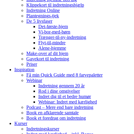
Klippekort til indretningshjælp
Indretning Online
Plantegnings-tjek
De 5 livsfaser
Det-første-hjem
Vi-bor-med-børn
Trænger-til-ny-indretning
Flyt-til-mindre
Alene-hjemme
Make-over af dit hjem
Gavekort til indretning
Priser
Inspiration
Få min Quick Guide med 8 farvepaletter
Webinar
Indretning gennem 20 år
Rod i dine omgivelser
Indret dig til et bedre humør
Webinar: Indret med kærlighed
Podcast – Mere end bare indretning
Book en afklarende samtale
Book et foredrag om indretning
Kurser
Indretningskurser