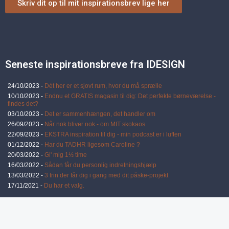
Skriv dit op til mit inspirationsbrev lige her
Seneste inspirationsbreve fra IDESIGN
24/10/2023 -
Dét her er et sjovt rum, hvor du må sprælle
10/10/2023 -
Endnu et GRATIS magasin til dig: Det perfekte børneværelse -
findes det?
03/10/2023 -
Det er sammenhængen, det handler om
26/09/2023 -
Når nok bliver nok - om MIT skokaos
22/09/2023 -
EKSTRA inspiration til dig - min podcast er i luften
01/12/2022 -
Har du TADHR ligesom Caroline ?
20/03/2022 -
Gi' mig 1½ time
16/03/2022 -
Sådan får du personlig indretningshjælp
13/03/2022 -
3 trin der får dig i gang med dit påske-projekt
17/11/2021 -
Du har et valg.