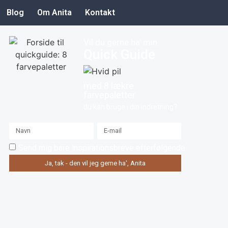
Blog
Om Anita
Kontakt
Vil du gerne ha’ min
Quick Guide
med 8 lækre
farvepaletter
du kan bruge i din indretning?
Send mig bare inspirationsbreve efterfølgende
Ja, tak - den vil jeg gerne ha', Anita