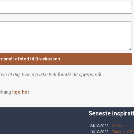
rgsmål afsted til Brevkassen
ve til dig, hvis jeg ikke helt forstår dit spørgsmål
etning
lige her
Seneste inspira
24/10/2023 -
Dét her er et
10/10/2023 -
Endnu et GRAT