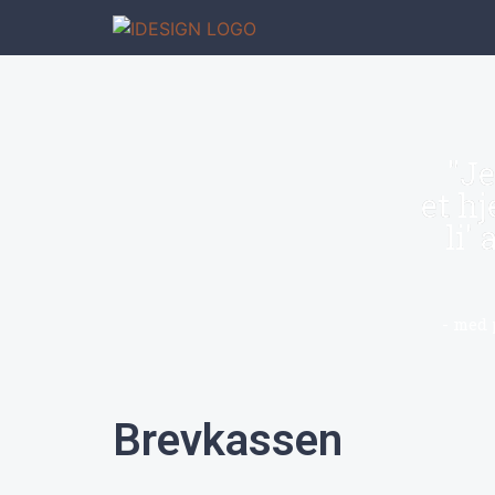
"Je
et hj
li'
- med 
Brevkassen