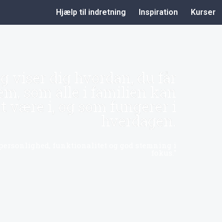
Hjælp til indretning
Inspiration
Kurser
g viser dig hvordan, du får
em, som alle i familien kan
 at være i, og som fungerer i
hverdagen.
personlighed, funktionalitet og god stemning i
fokus."