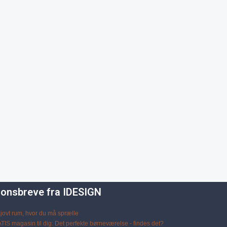
tionsbreve fra IDESIGN
 sjovt rum, hvor du må sprælle
IS magasin til dig: Det perfekte børneværelse - findes det?